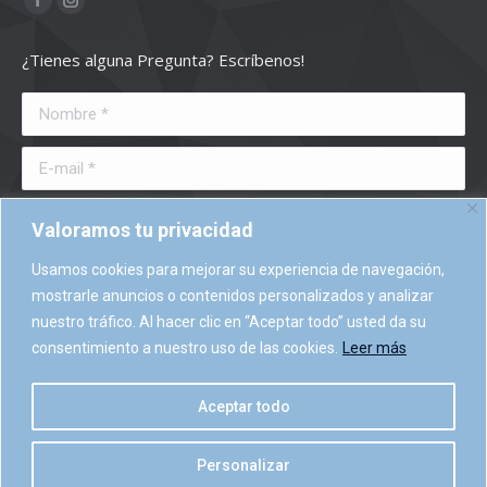
Facebook
Instagram
page
page
¿Tienes alguna Pregunta? Escríbenos!
opens
opens
in
in
Nombre *
new
new
window
window
E-mail *
Teléfono *
Valoramos tu privacidad
Mensaje *
Usamos cookies para mejorar su experiencia de navegación,
mostrarle anuncios o contenidos personalizados y analizar
nuestro tráfico. Al hacer clic en “Aceptar todo” usted da su
consentimiento a nuestro uso de las cookies.
Leer más
Enviar
Aceptar todo
Personalizar