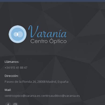
Llámanos:
+34 915 41 88 47
Dirección:
Paseo de la Florida 26, 28008 Madrid, España
Mail:
centrooptico@varania.es centroauditivo@varania.es
Encuéntranos en: