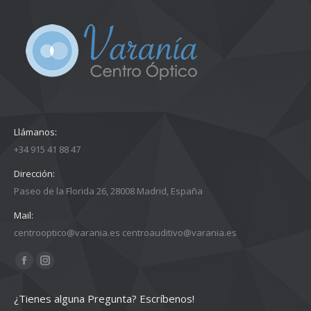
Llámanos:
+34 915 41 88 47
Dirección:
Paseo de la Florida 26, 28008 Madrid, España
Mail:
centrooptico@varania.es centroauditivo@varania.es
Encuéntranos en:
Facebook
Instagram
page
page
¿Tienes alguna Pregunta? Escríbenos!
opens
opens