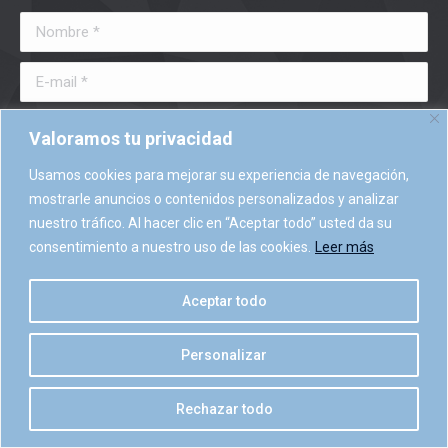
in
in
Nombre *
new
new
window
window
E-mail *
Teléfono *
Valoramos tu privacidad
Mensaje *
Usamos cookies para mejorar su experiencia de navegación,
mostrarle anuncios o contenidos personalizados y analizar
nuestro tráfico. Al hacer clic en “Aceptar todo” usted da su
consentimiento a nuestro uso de las cookies.
Leer más
Enviar
Aceptar todo
Personalizar
Rechazar todo
MENU FOOTER